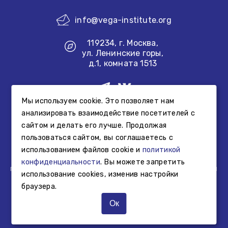
info@vega-institute.org
119234, г. Москва,
ул. Ленинские горы,
д.1, комната 1513
Мы используем cookie. Это позволяет нам
Создание сайта
анализировать взаимодействие посетителей с
сайтом и делать его лучше. Продолжая
Информация, размещенная на сайте Фонда, не является
пользоваться сайтом, вы соглашаетесь с
свидетельством осуществления образовательной или
использованием файлов cookie и
политикой
просветительской деятельности Фонда, а представляет
собой информацию об образовательной или
конфиденциальности
. Вы можете запретить
просветительской деятельности, осуществляемой иными
использование cookies, изменив настройки
третьими лицами.
браузера.
© Фонд «Институт «Вега», 2025 г.
Ок