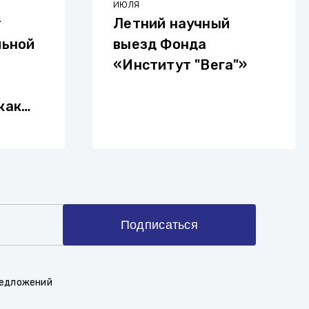
июля
т
Летний научный
льной
выезд Фонда
«Институт "Вега"»
как
ауке»
Подписаться
редложений