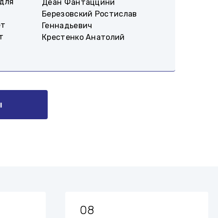
для
Деан Фантаццини
Березовский Ростислав
ет
Геннадьевич
т
Крестенко Анатолий
ы
08