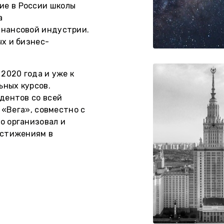
ие в России школы
а
нансовой индустрии.
х и бизнес-
2020 года и уже к
ьных курсов.
дентов со всей
 «Вега», совместно с
о организовал и
остижениям в