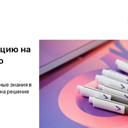
ацию на
о
ые знания в
на решение