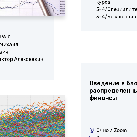
курса:
3-4/Специалит
3-4/Бакалавриа
тели
Михаил
вич
иктор Алексеевич
Введение в бл
распределенн
финансы
Очно / Zoom