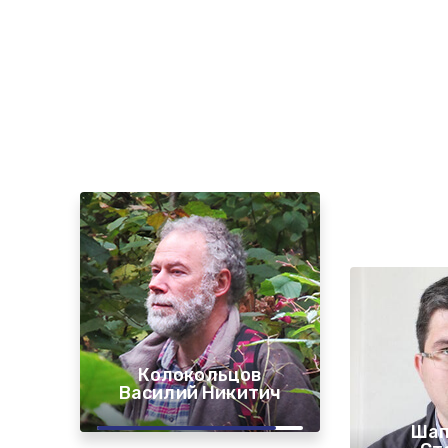
Колокольцов
Василий Никитич
Шап