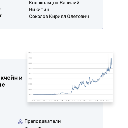
Колокольцов Василий
ет
Никитич
т
Соколов Кирилл Олегович
окчейн и
ые
Преподаватели