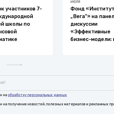
а
июля
к участников 7-
Фонд «Институ
ждународной
„Вега"» на пане
ей школы по
дискуссии
нсовой
«Эффективные
матике
бизнес-модели: 
заработать на н
ail
н на
обработку персональных данных
н на получение новостей, полезных материалов и рекламных п