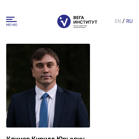
EN
/
RU
МЕНЮ