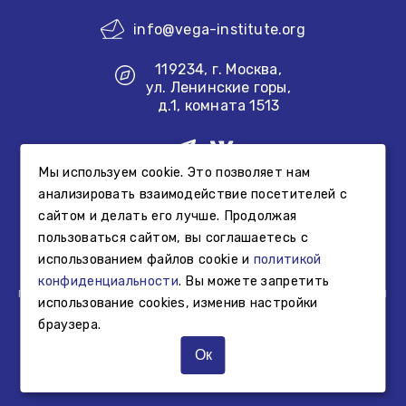
info@vega-institute.org
119234, г. Москва,
ул. Ленинские горы,
д.1, комната 1513
Мы используем cookie. Это позволяет нам
Создание сайта
анализировать взаимодействие посетителей с
сайтом и делать его лучше. Продолжая
Информация, размещенная на сайте Фонда, не является
пользоваться сайтом, вы соглашаетесь с
свидетельством осуществления образовательной или
использованием файлов cookie и
политикой
просветительской деятельности Фонда, а представляет
собой информацию об образовательной или
конфиденциальности
. Вы можете запретить
просветительской деятельности, осуществляемой иными
использование cookies, изменив настройки
третьими лицами.
браузера.
© Фонд «Институт «Вега», 2025 г.
Ок