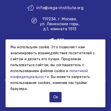
info@vega-institute.org
119234, г. Москва,
ул. Ленинские горы,
д.1, комната 1513
Мы используем cookie. Это позволяет нам
Создание сайта
анализировать взаимодействие посетителей с
сайтом и делать его лучше. Продолжая
Информация, размещенная на сайте Фонда, не является
пользоваться сайтом, вы соглашаетесь с
свидетельством осуществления образовательной или
использованием файлов cookie и
политикой
просветительской деятельности Фонда, а представляет
собой информацию об образовательной или
конфиденциальности
. Вы можете запретить
просветительской деятельности, осуществляемой иными
использование cookies, изменив настройки
третьими лицами.
браузера.
© Фонд «Институт «Вега», 2025 г.
Ок