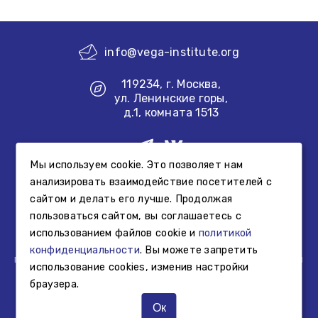
info@vega-institute.org
119234, г. Москва,
ул. Ленинские горы,
д.1, комната 1513
Мы используем cookie. Это позволяет нам
Создание сайта
анализировать взаимодействие посетителей с
сайтом и делать его лучше. Продолжая
Информация, размещенная на сайте Фонда, не является
пользоваться сайтом, вы соглашаетесь с
свидетельством осуществления образовательной или
использованием файлов cookie и
политикой
просветительской деятельности Фонда, а представляет
собой информацию об образовательной или
конфиденциальности
. Вы можете запретить
просветительской деятельности, осуществляемой иными
использование cookies, изменив настройки
третьими лицами.
браузера.
© Фонд «Институт «Вега», 2025 г.
Ок